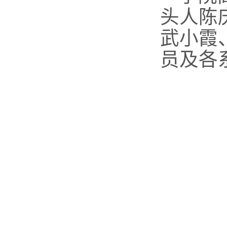
头人陈
武小霞
员
及
各