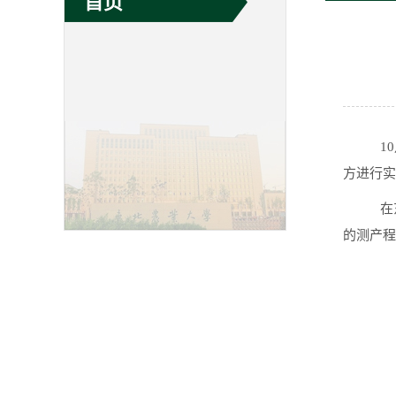
首页
10
方进行实
在
的测产程