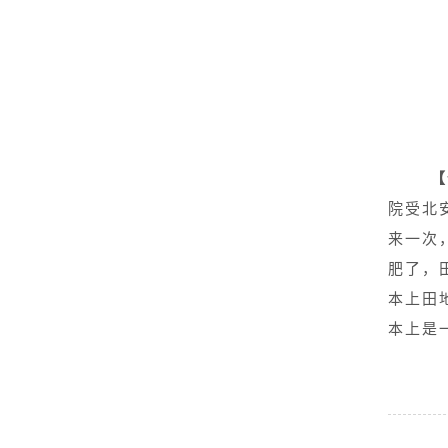
【
院受北
来一次
肥了，
本上田
本上是