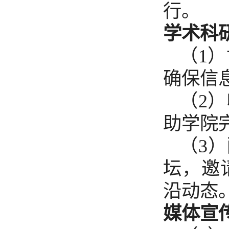
行。
学术科研
（1
确保信
（2
助学院
（3
坛，邀
沿动态
媒体宣