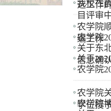
我校在
选工作
目评审
农学院
农学院2
编工作
关于东北
关于20
信息确
农学院2
农学院关
农学院
学位授