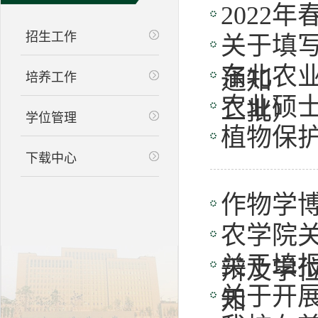
2022
招生工作
关于填写
东北农业
通知
培养工作
农业硕
二批）
学位管理
植物保
下载中心
作物学
农学院关
关于填报
辩及学
关于开展
知