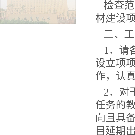
检查范
材建设
二、工
1
．请
设立项
作，认
2
．对
任务的
向且具
目延期