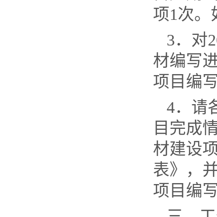
项
1
次。
3
．对
2
材编写
项目编
4
．请
目完成
材建设
表》，
项目编
三、工