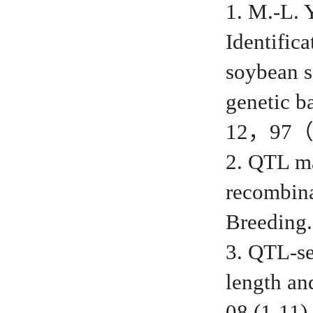
1. M.-L. 
Identific
soybean s
genetic b
12，97（
2. QTL ma
recombina
Breeding.
3. QTL-se
length an
08,(1-11)