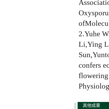
Associati
Oxysporum
ofMolecu
2.Yuhe W
Li,Ying 
Sun,Yunt
confers e
flowering
Physiolog
其他成果