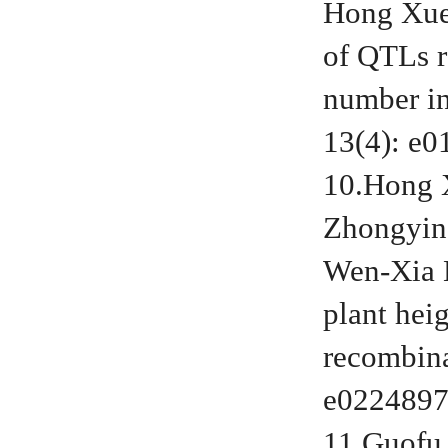
Hong Xue
of QTLs re
number i
13(4): e
10.Hong
Zhongyi
Wen-Xia 
plant hei
recombin
e022489
11.Guof