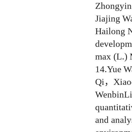
Zhongyi
Jiajing 
Hailong N
developme
max (L.)
14.Yue 
Qi，Xiao
WenbinLi
quantitati
and analy