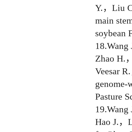
Y.，Liu C
main stem
soybean 
18.Wang
Zhao H.
Veesar R
genome-wi
Pasture 
19.Wang
Hao J.，L