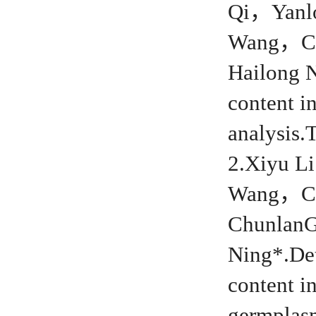
Qi，Yanl
Wang，Ch
Hailong N
content i
analysis
2.Xiyu 
Wang，Ch
Chunlan
Ning*.Det
content i
germplas