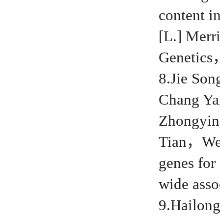
content i
[L.] Merr
Genetic
8.Jie So
Chang Ya
Zhongyi
Tian，Wen
genes for
wide ass
9.Hailo