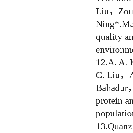
Liu，Zou
Ning*.Map
quality a
environm
12.A. A
C. Liu，
Bahadur，
protein a
populati
13.Quan