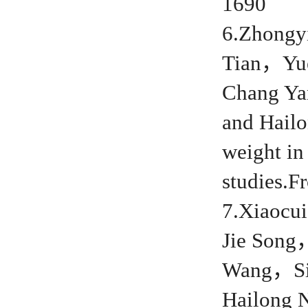
1690
6.Zhongy
Tian，Yu
Chang Y
and Hailo
weight in
studies.
7.Xiaoc
Jie Son
Wang，Si
Hailong N