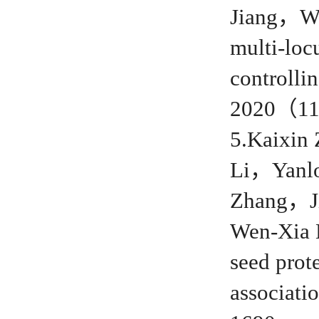
Jiang，We
multi-loc
controlli
2020（11
5.Kaixin
Li，Yanl
Zhang，J
Wen-Xia L
seed prot
associati