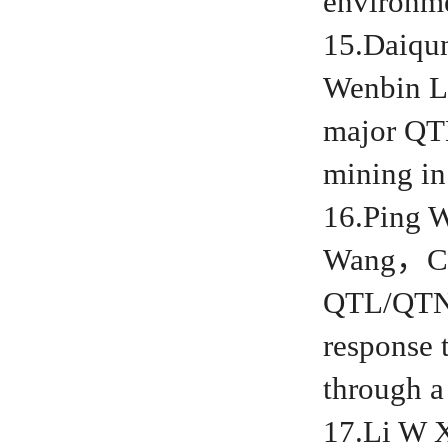
environm
15.Daiq
Wenbin L
major QTL
mining i
16.Ping
Wang，Ch
QTL/QTN a
response 
through 
17.Li W