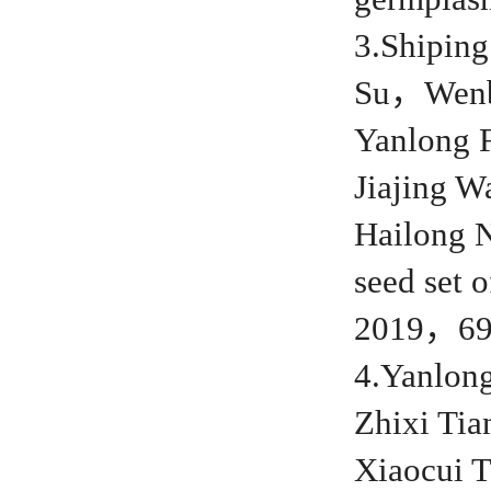
3.Shipi
Su，Wenb
Yanlong
Jiajing
Hailong N
seed set 
2019，69
4.Yanlo
Zhixi T
Xiaocui 