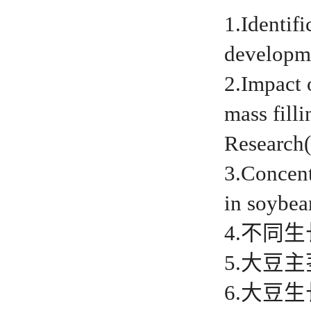
1.Identifi
developme
2.Impact 
mass fill
Research
3.Concent
in soybea
4.不同
5.大豆
6.大豆