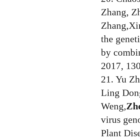
Zhang, Z
Zhang,Xin
the genet
by combin
2017, 13
21. Yu Z
Ling Dong
Weng,
Zh
virus gen
Plant Dis