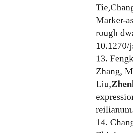
Tie,Chang
Marker-as
rough dwa
10.1270/j
13. Fengk
Zhang, M
Liu,
Zhen
expressio
reilianum
14. Chan