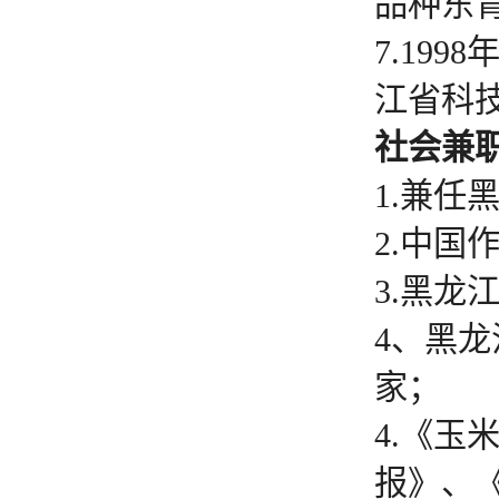
品种东
7.19
江省科
社会兼
1.兼
2.中
3.黑
4、黑
家；
4.《
报》、《黑