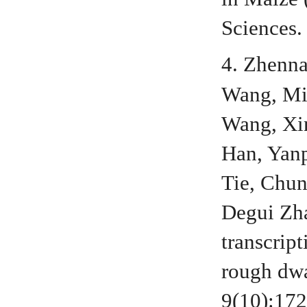
Sciences.
4. Zhenn
Wang, Mi
Wang, Xin
Han, Yan
Tie, Chu
Degui Zh
transcript
rough dwa
9(10):17