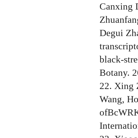
Canxing 
Zhuanfan
Degui Zha
transcript
black-str
Botany. 2
22. Xing
Wang, Ho
ofBcWRKY
Internati