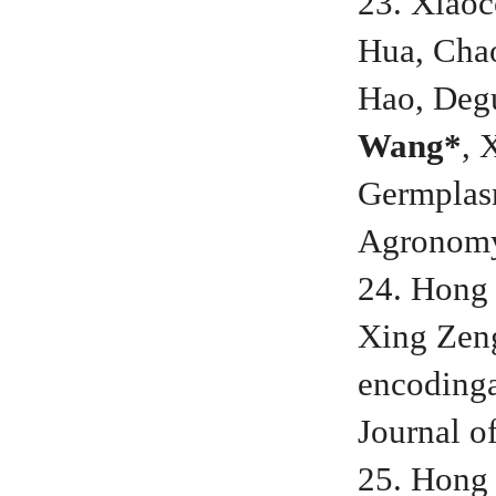
23. Xiaoc
Hua, Cha
Hao, Deg
Wang*
, 
Germplas
Agronomy 
24. Hong 
Xing Zen
encodinga
Journal o
25. Hong