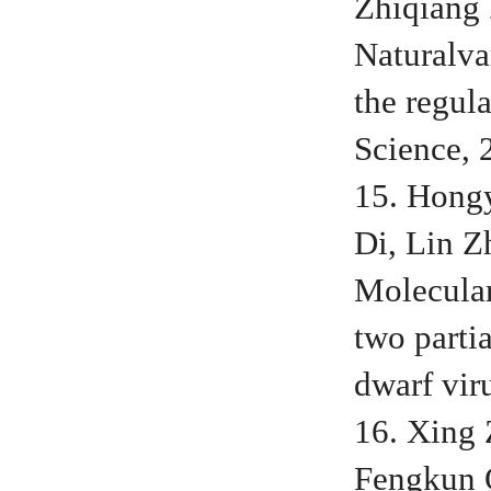
Zhiqiang 
Naturalv
the regul
Science,
15. Hong
Di, Lin Z
Molecular
two parti
dwarf vir
16. Xing
Fengkun 