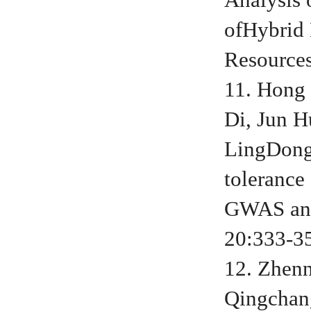
Analysis 
ofHybrid 
Resources
11. Hong
Di, Jun H
LingDong
tolerance
GWAS and
20:333-3
12. Zhenn
Qingchan