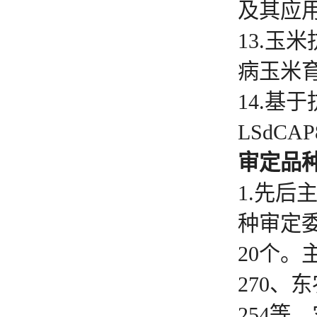
及其应用
13.玉
病玉米育
14.基
LSdC
审定品
1.先
种审定
20个。
270、
254等