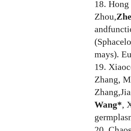
18. Hong 
Zhou,
Zh
andfuncti
(Sphacel
mays). Eu
19. Xiao
Zhang, Mi
Zhang,Ji
Wang*
, 
germplasm
20. Chao