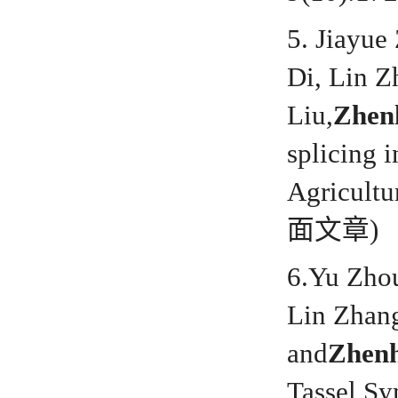
5. Jiayue
Di, Lin Z
Liu,
Zhen
splicing 
Agricultu
面文章)
6.Yu Zho
Lin Zhan
and
Zhen
Tassel Sy