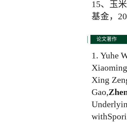
15、玉
基金，20
论文著作
1. Yuhe 
Xiaoming
Xing Zeng
Gao,
Zhe
Underlyin
with
Spori