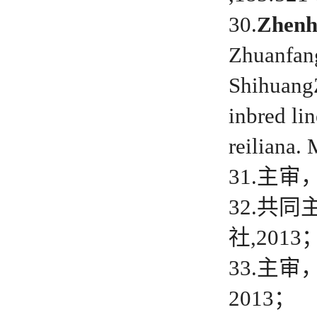
30.
Zhenh
Zhuanfang
ShihuangZ
inbred li
reiliana.
31.主
32.共
社,2013
33.主
2013；