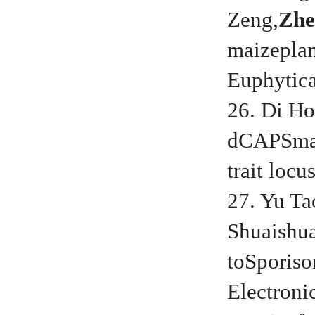
Zeng,
Zhe
maizeplan
Euphytica
26. Di Ho
dCAPSmark
trait loc
27. Yu T
Shuaishua
toSporiso
Electroni