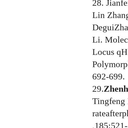
28. Jianf
Lin Zhan
DeguiZhan
Li. Molec
Locus qH
Polymorph
692-699.
29.
Zhenh
Tingfeng 
rateafter
,185:521-