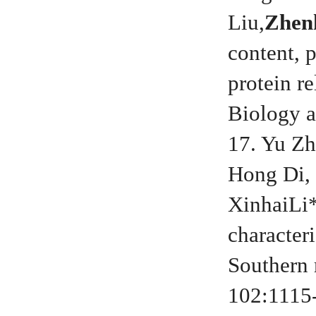
Liu,
Zhen
content, 
protein re
Biology a
17. Yu Z
Hong Di,
XinhaiLi*
character
Southern 
102:1115