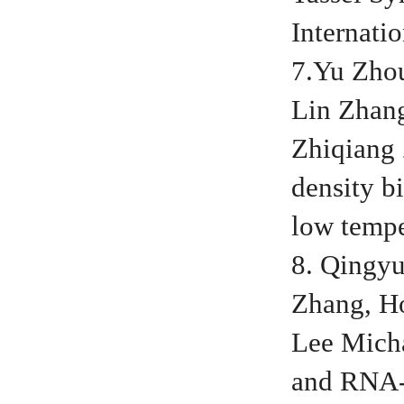
Internati
7.Yu Zhou
Lin Zhang
Zhiqiang
density b
low tempe
8. Qingy
Zhang, Ho
Lee Mich
and RNA-S