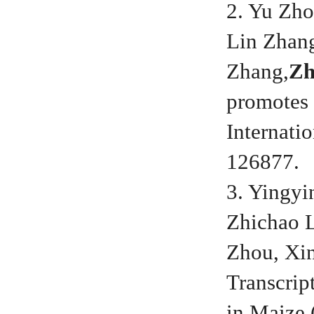
2. Yu Zh
Lin Zhang
Zhang,
Zh
promotes 
Internati
126877.
3. Yingy
Zhichao L
Zhou, Xi
Transcrip
in Maize 