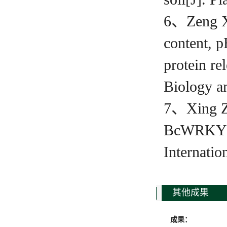
6、Zeng X ,
content, p
protein re
Biology a
7、Xing Z ,
BcWRKY1 t
Internati
其他成果
成果：