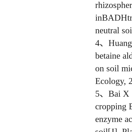
rhizosphe
in
BADH
t
neutral soi
4、Huang
betaine al
on soil mi
Ecology,
5、Bai X 
cropping 
enzyme act
soil[J]. 