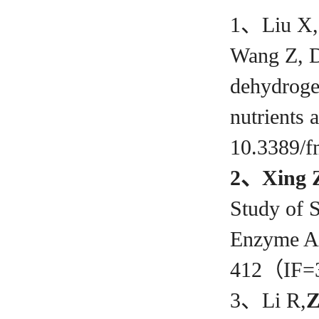
1、Liu X,
Wang Z, D
dehydrogen
nutrients
10.3389/
2
、
Xing 
Study of 
Enzyme Ac
412（IF=
3、Li R,
Z