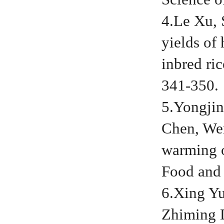
4.Le Xu,
yields of 
inbred ri
341-350.
5.Yongjin
Chen, Wen
warming o
Food and 
6.Xing Yu
Zhiming 