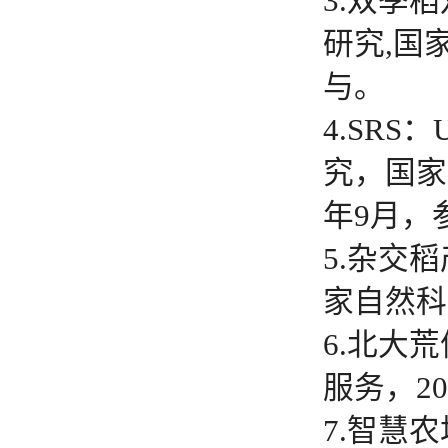
3.双季
研究,国家
与。
4.SRS
究，国家
年9月，
5.杂交
家自然科学
6.北大
服务，20
7.智慧