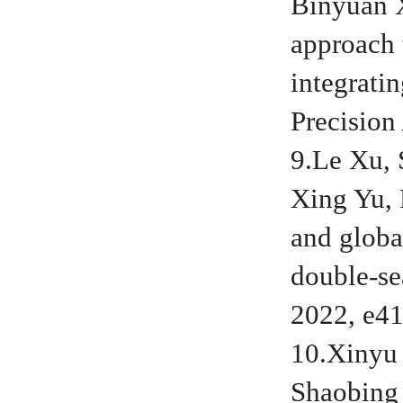
Binyuan X
approach 
integratin
Precision
9.Le Xu,
Xing Yu, 
and globa
double-se
2022, e41
10.Xinyu
Shaobing 