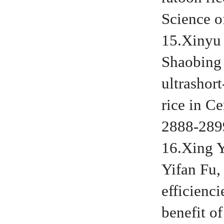
Science o
15.Xinyu
Shaobing 
ultrashor
rice in Ce
2888-289
16.Xing 
Yifan Fu,
efficienc
benefit of