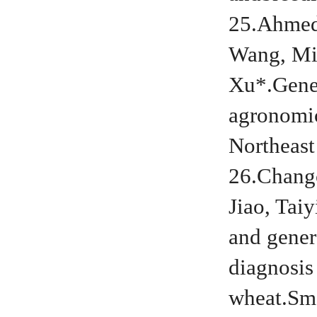
25.Ahmed 
Wang, Mi
Xu*.Genet
agronomic
Northeast
26.Chang
Jiao, Tai
and gener
diagnosis
wheat.Sma