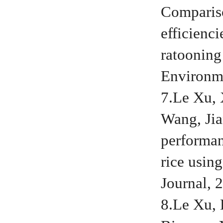
Compariso
efficienc
ratooning
Environme
7.Le Xu, 
Wang, Jia
performan
rice using
Journal, 
8.Le Xu,