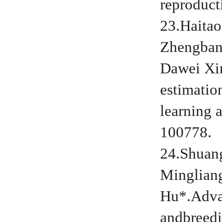
reproduct
23.Haitao
Zhengban
Dawei Xi
estimatio
learning 
100778.
24.Shuan
Minglian
Hu*.Advan
andbreedi