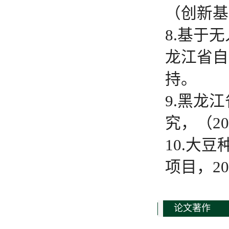
（创新基地
8.基于
龙江省自
持。
9.黑龙
究，（20
10.大
项目，20
论文著作