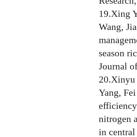
Research,
19.Xing Y
Wang, Jia
managemen
season ric
Journal o
20.Xinyu
Yang, Fei
efficiency
nitrogen 
in centra