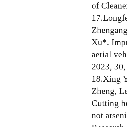
of Cleane
17.Longfe
Zhengang
Xu*. Impr
aerial ve
2023, 30,
18.Xing 
Zheng, L
Cutting h
not arseni