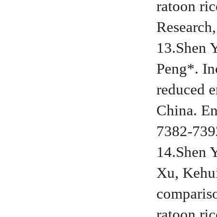
ratoon ri
Research,
13.Shen 
Peng*. In
reduced e
China. En
7382-739
14.Shen 
Xu, Kehui
compariso
ratoon ri