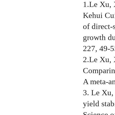
1.Le Xu, 
Kehui Cui
of direct-
growth du
227, 49-5
2.Le Xu, 
Comparing
A meta-an
3. Le Xu,
yield stab
Science o