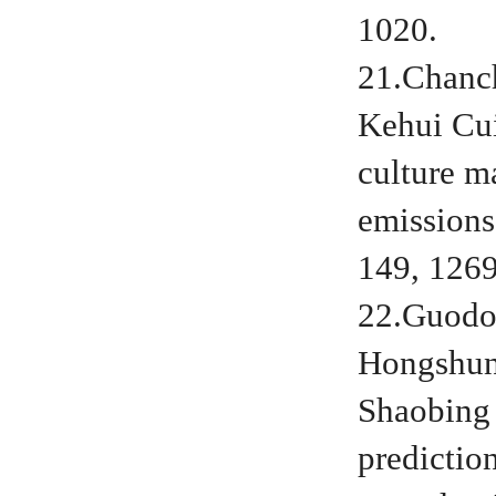
1020.
21.Chanc
Kehui Cui
culture m
emissions
149, 126
22.Guodo
Hongshun
Shaobing 
predictio