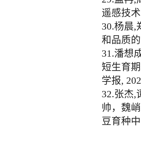
遥感技术助力
30.杨
和品质的影响
31.潘想
短生育期
学报, 2023
32.张
帅，魏峭
豆育种中的应