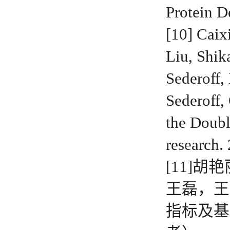
Protein 
[10] Caix
Liu, Shik
Sederoff,
Sederoff,
the Doubl
researc
[11]
王磊，王
指标及基