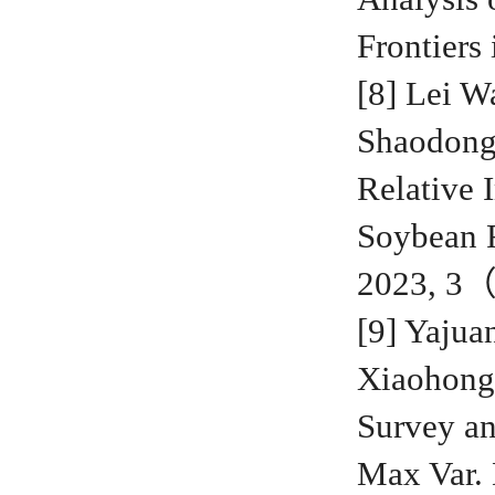
Frontier
[8] Lei W
Shaodong
Relative 
Soybean 
2023, 
[9] Yajua
Xiaohong
Survey a
Max Var. 