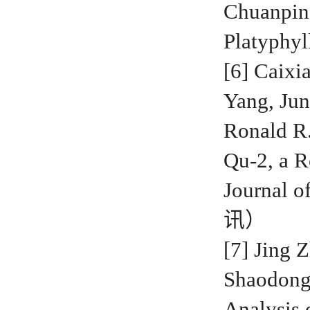
Chuanpin
Platyphyl
[6] Caixi
Yang, Jun
Ronald R.
Qu-2, a R
Journal 
讯）
[7] Jing 
Shaodong
Analysis 