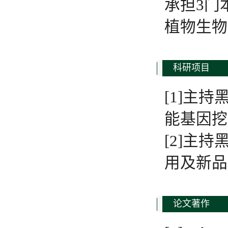
承担3门
植物生物
科研项目
[1]主
能基因挖掘
[2]主
用及新品种
论文著作