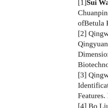
[1]
Sui W
Chuanpin
of
Betula 
[2] Qing
Qingyuan 
Dimension
Biotech
[3] Qing
Identific
Features
[4] Bo Li