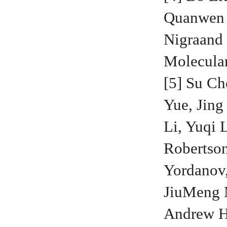
Quanwen 
Nigra
and 
Molecul
[5] Su Ch
Yue, Jing
Li, Yuqi 
Robertson
Yordanov,
JiuMeng 
Andrew H.