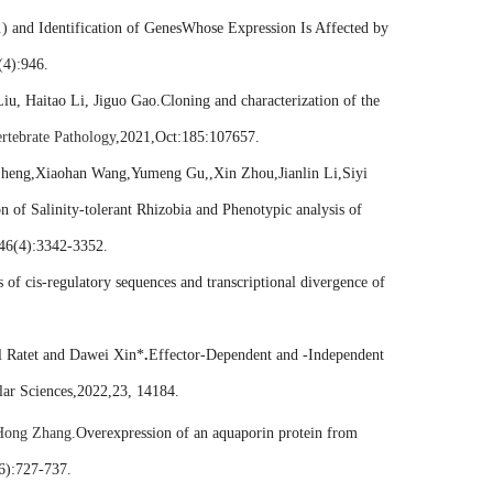
) and Identification of GenesWhose Expression Is Affected by
(4):946.
, Haitao Li, Jiguo Gao.Cloning and characterization of the
ertebrate Pathology
,2021,Oct:185:107657.
eng,Xiaohan Wang,Yumeng Gu,,Xin Zhou,Jianlin Li,Siyi
ion of Salinity-tolerant Rhizobia and Phenotypic analysis of
,46(4):3342-3352.
of cis-regulatory sequences and transcriptional divergence of
l Ratet and Dawei Xin*
.
Effector-Dependent and -Independent
lar Sciences,2022,23, 14184.
Hong Zhang
.Overexpression of an aquaporin protein from
(6):727-737.