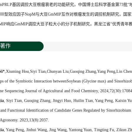
GmPRLP基因调控大豆根瘤衰老的功能研究，中国博士后科学基金第73批“地区
菌Ⅲ型效应因子NopM与大豆GmMIP互作对根瘤发生的调控机制研究，国家自
PRMIP响应GmMIP调控大豆子粒大小的分子机制研究，黑龙江省“优秀青年教师
著作
Ni*
,Xiuming Hou,Siyi Tian,Chunyan Liu,Guoqing Zhang,Yang Peng,Lin Chen,J
eps of the Symbiotic Interaction betweenSoybean (Glycine max) and Sinorhiz
e Sequencing.Journal of Agricultural and Food Chemistry, 2024,72(30):1708
jia
, Siyi Tian, Guoqing Zhang, Jingyi Huo, Huilin Tian, Yang Peng, Kaixin Y
and Functional Identification of Candidate Genes Regulated by Sinorhizobium 
Agronomy. 2023,13(8):2037.
jia
, Yang Peng, Jinhui Wang, Jing Wang, Yantong Yuan, Tingting Fu, Zikun Zh