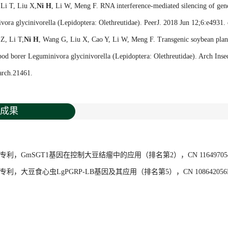
 Li T, Liu X,
Ni H
, Li W, Meng F. RNA interference-mediated silencing of gen
ora glycinivorella (Lepidoptera: Olethreutidae). PeerJ. 2018 Jun 12;6:e4931. 
Z, Li T,
Ni H
, Wang G, Liu X, Cao Y, Li W, Meng F. Transgenic soybean plant
od borer Leguminivora glycinivorella (Lepidoptera: Olethreutidae). Arch Inse
arch.21461.
成果
：
明专利，GmSGT1基因在控制大豆结瘤中的应用（排名第2），CN 116497054
明专利，大豆食心虫LgPGRP-LB基因及其应用（排名第5），CN 108642056