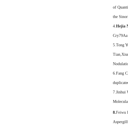
of Quant
the Sino
4.
Hejia 
Cry79Aa1 
5.Tong Y
Tian,Xiu
Nodulati
6.Fang C
duplicat
7.Jinhui
Molecula
8.
Feiwu 
Aspergill