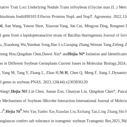
itative Trait Loci Underlying Nodule Traits inSoybean (Glycine max (L.) Merr.
rhizobium frediiHH103 Effector Proteins NopL and NopT. Agronomy. 2022,12
Ni
, Jian Wang, Yawen Shen, Xiaoxue Yang, Jun Cui, Mingyue Ding, Rongmei Liu
gene from a lepidopteranactive strain of Bacillus thuringiensis.
Journal of Inv
u,,Xiaodong Wu,Yunshan Song,Hao Lv,Guoqing Zhang,Weinan Tang,Zefeng Zh
ming Hou,Qingshan Chen,Dawei Xin* and
Hejia Ni*
.Isolation and Identificat
on in Different Soybean Germplasm.Current Issues in Molecular Biology,2024
, Yang M, Tang Y, Zhang L, Zhao H,
Ni H
, Chen Q, Meng F, Jiang J.
.
Dynamics 
ed genes in soybean.PNAS, 2023,120(44):e2303836120.
 Wang†,
Hejia Ni†
,Lin Chen, Jianan Zou, Chunyan Liu, Qingshan Chen*, Pasca
r Mechanisms of Soybean–Microbe Interaction.International Journal of Molecu
#
#
Li
,
Hejia Ni
,
Wei Yan
,
Yanbo Xie
,
Xiaodan Liu
,
Xichang Tan
,
Ling Zhang
,
Shi-
usglaucus confers salt tolerance in transgenic soybean.Transgenic Res,2021,30