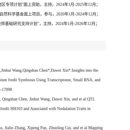
专项计划”面上资助，主持，2024年1月-2025年12月；
然科学基金面上项目，参与，2020年1月-2024年12月；
基础研究支持计划”，主持，2024年1月-2026年12月；
inhui Wang,Qingshan Chen*,Dawei Xin*.Insights into the
obium fredii Symbiosis Using Transcriptome, Small RNA, and
4-17098.
u, Qingshan Chen, Jinhui Wang, Dawei Xin, and et al.QTL
fredii HH103 and Associated with Nodulation Traits in
u, Jialin Zhang, Xipeng Pan, Zhuoling Cui, and et al.Mapping