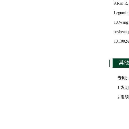
9.Ran R,
Leguminiv
10.Wang 
soybean p
10.1002/
其他
专利
1.发
2.发