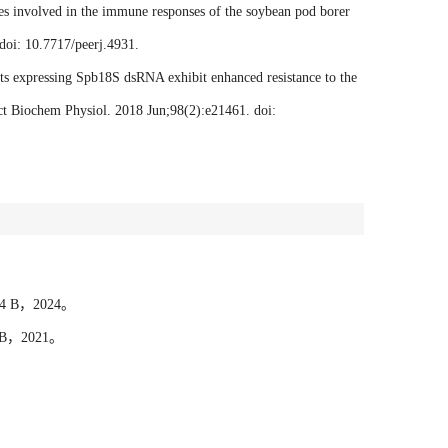
es involved in the immune responses of the soybean pod borer
doi: 10.7717/peerj.4931.
s expressing Spb18S dsRNA exhibit enhanced resistance to the
ct Biochem Physiol. 2018 Jun;98(2):e21461. doi:
 B，2024。
B，2021。