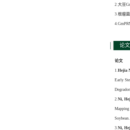
2.大豆
3.根瘤
4.Gm
论文
论文
1.
Hejia 
Early St
Degradom
2.
Ni, He
Mapping 
Soybean.
3.
Ni, He