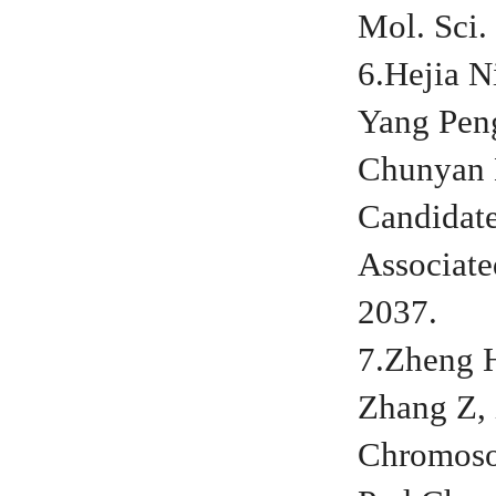
Mol. Sci.
6.Hejia N
Yang Peng
Chunyan L
Candidate
Associate
2037.
7.Zheng H
Zhang Z, 
Chromosom