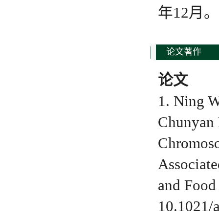
年12月。
论文著作
论文
1. Ning 
Chunyan 
Chromoso
Associate
and Food 
10.1021/a