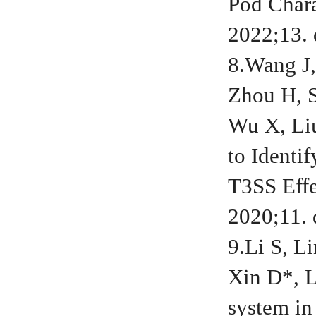
Pod Chara
2022;13. 
8.Wang J,
Zhou H, S
Wu X, Li
to Identi
T3SS Effe
2020;11. 
9.Li S, L
Xin D*, 
system in