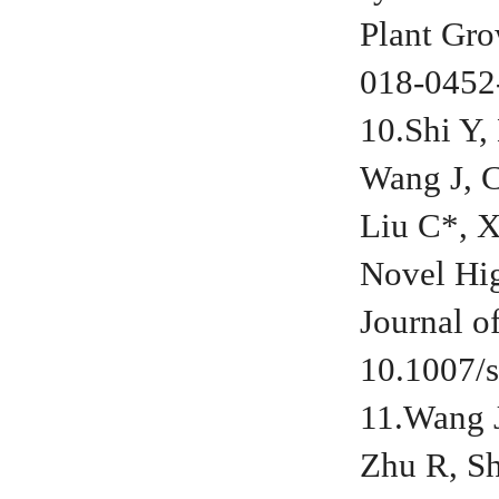
Plant Gro
018-0452
10.Shi Y,
Wang J, C
Liu C*, X
Novel Hi
Journal o
10.1007/
11.Wang J
Zhu R, Sh