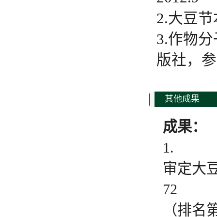
2.大豆
3.作物
版社，参编
其他成果
成果：
1.
审定大
72
（排名