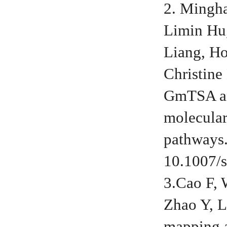
2. Mingha
Limin Hu,
Liang, Ho
Christine
GmTSA an
molecular
pathways.
10.1007/
3.Cao F, 
Zhao Y, L
mapping a