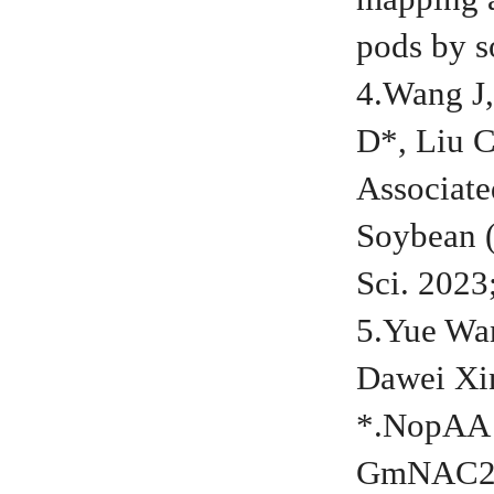
pods by s
4.Wang J,
D*, Liu C
Associate
Soybean (
Sci. 2023
5.Yue Wa
Dawei Xi
*.NopAA 
GmNAC27 