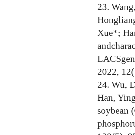
23. Wang,
Hongliang
Xue*; Ha
andcharac
LACSgene
2022, 12
24. Wu, D
Han, Yingp
soybean (
phosphor