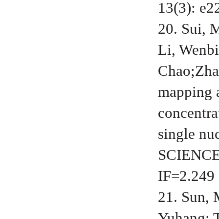
13(3): e2
20. Sui, 
Li, Wenbi
Chao;Zha
mapping a
concentra
single n
SCIENCE.
IF=2.249
21. Sun, 
Yuhang; T