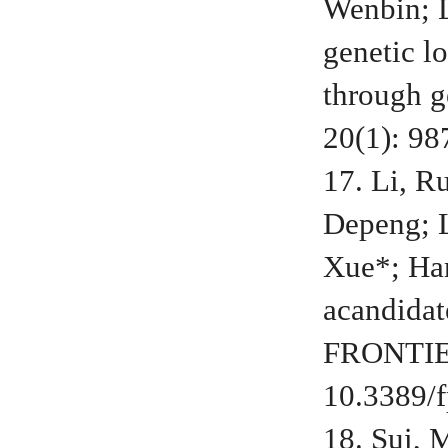
Wenbin; L
genetic l
through 
20(1): 98
17. Li, R
Depeng; L
Xue*; Han
acandidat
FRONTIER
10.3389/f
18. Sui, 