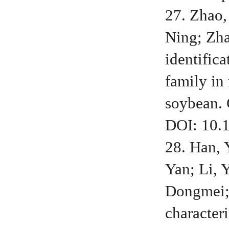
27. Zhao,
Ning; Zh
identific
family in
soybean.
DOI: 10.
28. Han,
Yan; Li, 
Dongmei; 
character