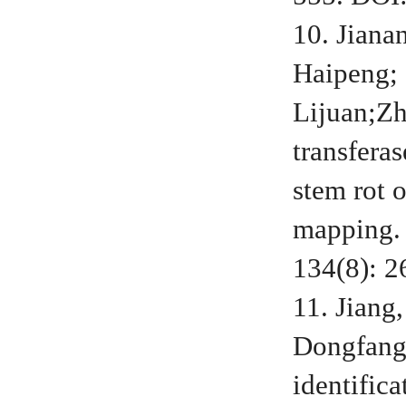
10. Jiana
Haipeng; 
Lijuan;Zh
transferas
stem rot 
mapping
134(8): 
11. Jiang
Dongfang
identific