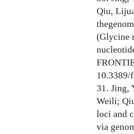
Qiu, Liju
thegenomi
(Glycine 
nucleoti
FRONTIER
10.3389/f
31. Jing
Weili; Qi
loci and 
via geno