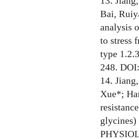
13. Jiang
Bai, Rui
analysis 
to stress
type 1.2
248. DOI
14. Jiang
Xue*; Han
resistanc
glycines)
PHYSIO