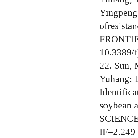
Yingpeng
ofresista
FRONTIER
10.3389/f
22. Sun, 
Yuhang; L
Identifica
soybean 
SCIENCE.
IF=2.249