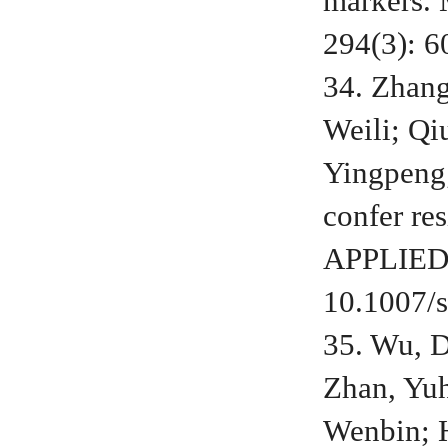
markers
294(3): 6
34. Zhan
Weili; Qi
Yingpeng;
confer r
APPLIED 
10.1007/
35. Wu,
Zhan, Yuh
Wenbin; H