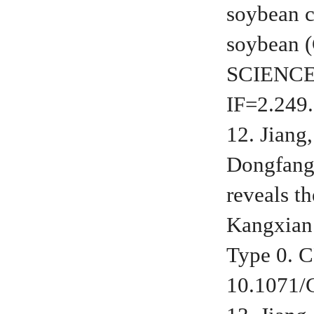
soybean c
soybean 
SCIENCE.
IF=2.249
12. Jiang
Dongfang;
reveals t
Kangxian 
Type 0. 
10.1071/