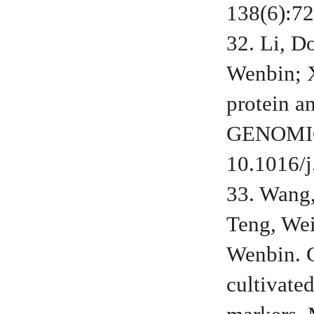
138(6):72
32. Li, 
Wenbin; X
protein a
GENOMICS
10.1016/j
33. Wang
Teng, Wei
Wenbin. G
cultivate