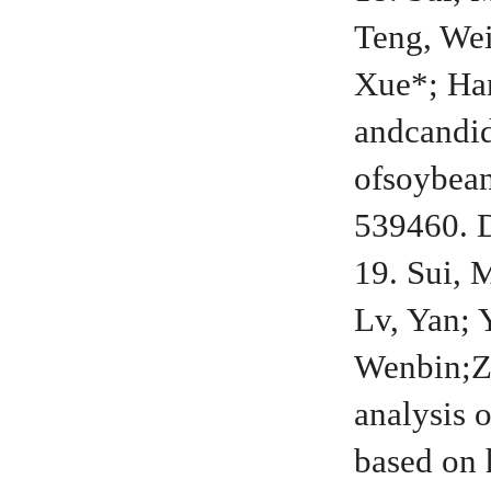
Teng, Wei
Xue*; Han
andcandid
ofsoybea
539460. D
19. Sui, 
Lv, Yan; 
Wenbin;Z
analysis 
based on