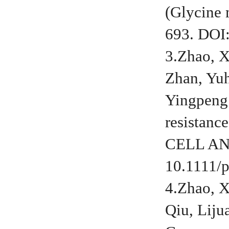
(Glycine
693. DOI
3.Zhao, X
Zhan, Yuh
Yingpeng.
resistanc
CELL AND
10.1111/p
4.Zhao, X
Qiu, Liju