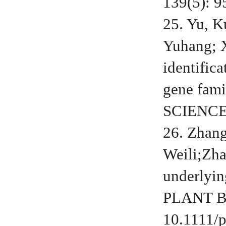
139(5): 9
25. Yu, K
Yuhang; 
identific
gene fa
SCIENCE. 
26. Zhang
Weili;Zhao
underlyin
PLANT BR
10.1111/p