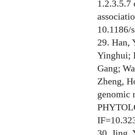
1.2.3.5.7
associat
10.1186/
29. Han,
Yinghui; 
Gang; Wan
Zheng, Ho
genomic 
PHYTOLOG
IF=10.32
30. Jing