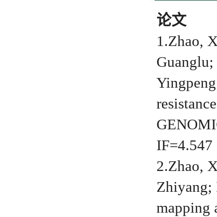
论文
1.Zhao, X
Guanglu; 
Yingpeng;
resistanc
GENOMICS
IF=4.547
2.Zhao, X
Zhiyang; 
mapping a