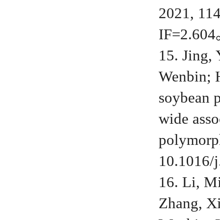
2021, 11
IF=2.60
15. Jing,
Wenbin; H
soybean p
wide asso
polymorp
10.1016/j
16. Li, M
Zhang, Xi