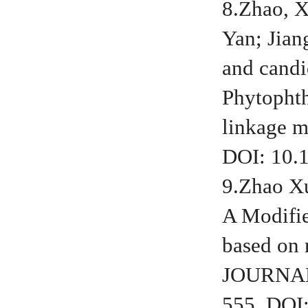
8.Zhao, X
Yan; Jian
and candi
Phytophth
linkage 
DOI: 10.
9.Zhao Xu
A Modifie
based on 
JOURNAL
555. DOI