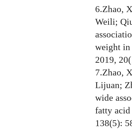
6.Zhao, X
Weili; Qi
associati
weight i
2019, 20(
7.Zhao, X
Lijuan; 
wide asso
fatty ac
138(5): 