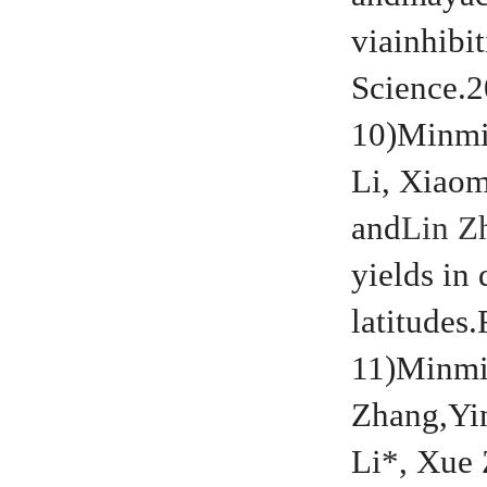
viainhib
Science.
10)Minmi
Li, Xiao
and
Lin Z
yields in 
latitudes
11)Minmi
Zhang,Yi
Li*, Xue 