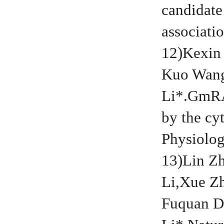
candidate
associat
12)Kexin 
Kuo Wang
Li*.GmRAV
by the cy
Physiolog
13)
Lin Z
Li,
Xue Zh
Fuquan D