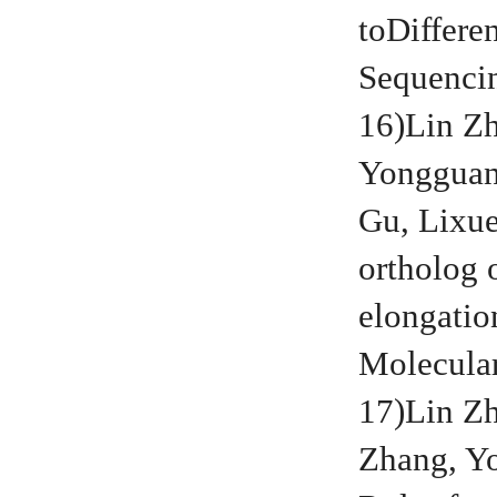
toDiffer
Sequenci
16)Lin Z
Yongguan
Gu, Lixu
ortholog 
elongatio
Molecula
17)
Lin Z
Zhang, Y