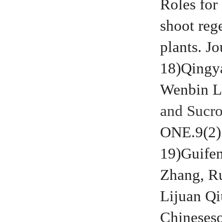
Roles for
shoot reg
plants. J
18)Qingy
Wenbin L
and Sucro
ONE.9(2)
19)Guifen
Zhang, R
Lijuan Qi
Chineseso