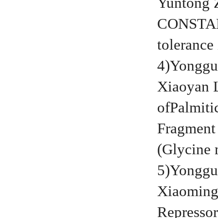
Yuntong 
CONSTANS-
tolerance
4)Yongguo
Xiaoyan 
of
Palmiti
Fragment
(Glycine 
5)Yongguo
Xiaoming
Represso