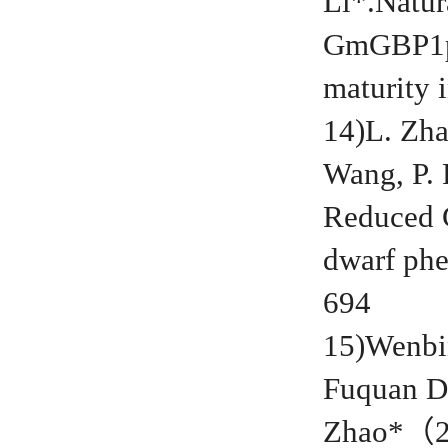
Li*.Natura
GmGBP1pr
maturity 
14)
L. Zha
Wang, P.
Reduced G
dwarf phe
694
15)Wenbi
Fuquan D
Zhao*（20