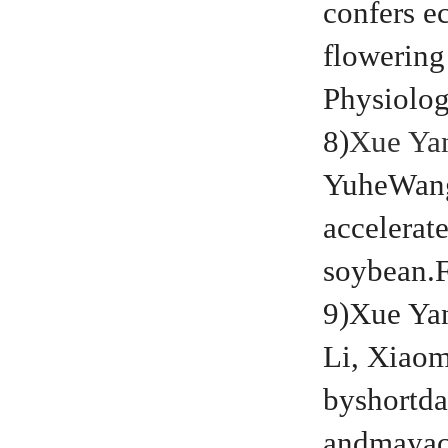
confers e
flowering
Physiolog
8)
Xue Ya
YuheWang
accelerate
soybean.F
9)Xue Ya
Li, Xiao
byshortda
andmayacc