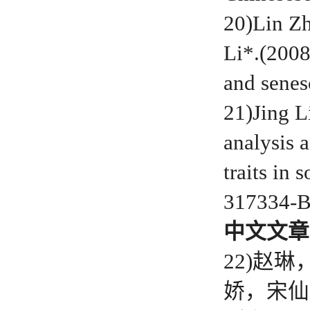
20)Lin Z
Li*.(2008
and senes
21)Jing L
analysis 
traits in
317334-B
中文文章
22)赵
娇，宋仙