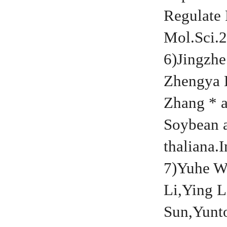
Regulate 
Mol.Sci.2
6)Jingzh
Zhengya 
Zhang * a
Soybean a
thaliana.I
7)Yuhe W
Li,Ying 
Sun,Yunt