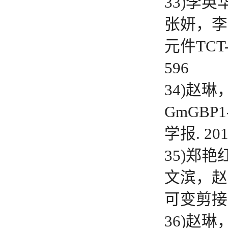
33)李
张妍，李
元件TCT-
596
34)
赵琳
GmGB
学报. 2019
35)郑
文滨，赵
可变剪接
36)赵