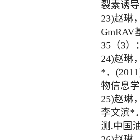
裂素诱导
23)赵
GmRA
35（3）：
24)赵
*．(2
物信息学分析
25)赵
李文滨*
测.中国油料
26)赵