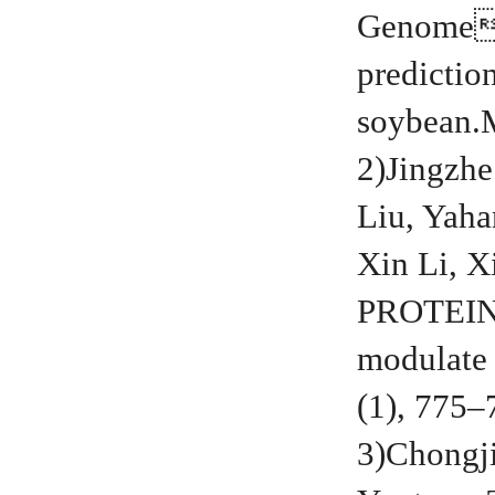
Genomew
predicti
soybean.
2)Jingzh
Liu, Yah
Xin Li,
PROTEIN 
modulate 
(1), 775–
3)Chongji