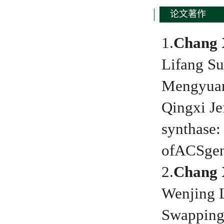
论文著作
1.
Chang
Lifang S
Mengyuan
Qingxi Je
synthase:
of
ACS
ge
2.
Chang
Wenjing 
Swapping