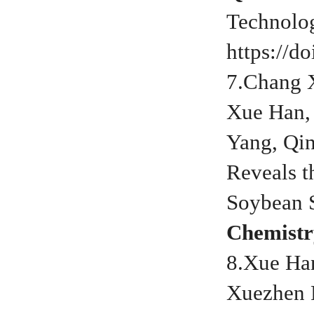
Technolo
https://d
7.Chang X
Xue Han,
Yang, Qi
Reveals t
Soybean S
Chemistr
8.Xue Han
Xuezhen F