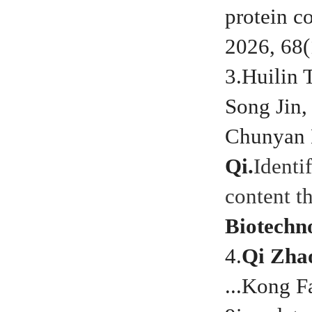
protein c
2026, 68(
3.Huilin 
Song Jin
Chunyan 
Qi
.
Identi
content 
Biotechn
4.
Qi Zha
...Kong F