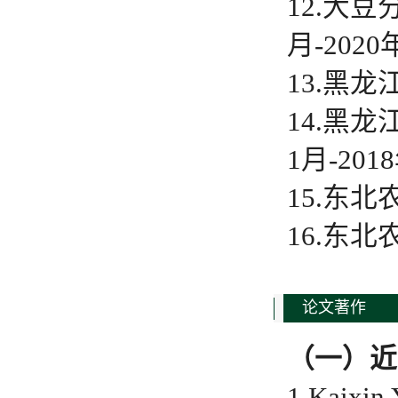
12.大
月-202
13.黑龙
14.黑
1月-201
15.东
16.东
论文著作
（
一
）
近
1.Kaixin 