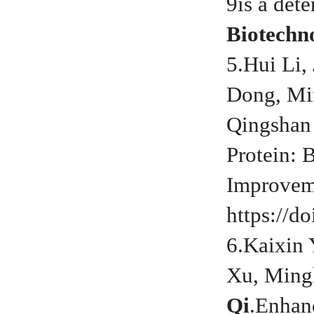
9
is a det
Biotechn
5.Hui Li,
Dong, Mi
Qingshan 
Protein: 
Improvem
https://d
6.Kaixin 
Xu, Ming
Qi
.Enhan