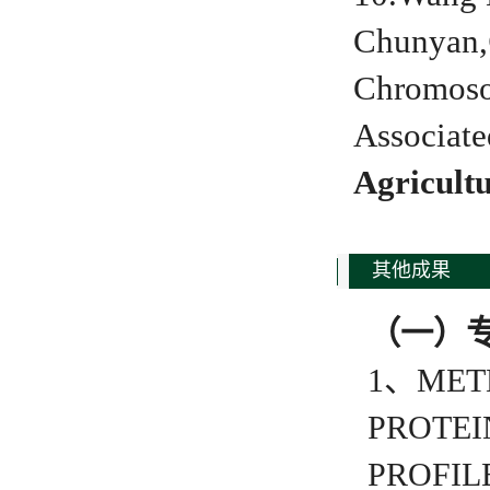
Chunyan,
Chromoso
Associate
Agricult
其他成果
（一）
1、METH
PROTEI
PROFILE