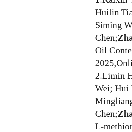
Huilin T
Siming W
Chen;
Zh
Oil Conte
2025,Onli
2.Limin 
Wei; Hui 
Minglian
Chen;
Zha
L-methion