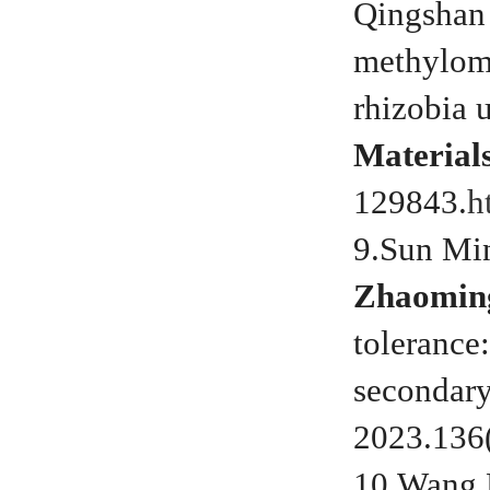
Qingshan
methylom
rhizobia 
Material
129843.
h
9.Sun Min
Zhaomin
tolerance
secondar
2023.136
10.Wang 