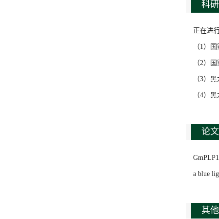
科研
正在进
（1）国
（2）国
（3）黑
（4）黑
论文
GmPLP1 ne
a blue l
其他