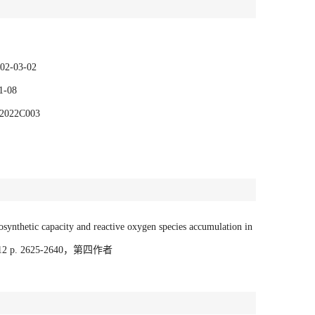
03-02
-08
2C003
osynthetic capacity and reactive oxygen species accumulation in
ssue 12 p. 2625-2640，第四作者