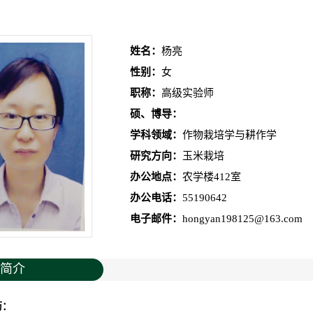
姓名：
杨亮
性别：
女
职称：
高级实验师
硕、博导：
学科领域：
作物栽培学与耕作学
研究方向：
玉米栽培
办公地点：
农学楼412室
办公电话：
55190642
电子邮件：
hongyan198125@163.com
简介
历：