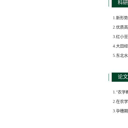
科研
1.新形
2.优质
3.红小
4.大田
5.东北
论文
1.“农
2.在农
3.孕穗