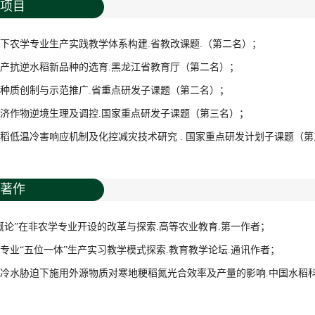
项目
势下农学专业生产实践教学体系构建.省教改课题.（第二名）；
高产抗逆水稻新品种的选育.黑龙江省教育厅（第二名）；
豆种质创制与示范推广.省重点研发子课题（第二名）；
经济作物逆境生理及调控.国家重点研发子课题（第三名）；
水稻低温冷害响应机制及化控减灾技术研究 . 国家重点研发计划子课题（
著作
学概论”在非农学专业开设的改革与探索.高等农业教育.第一作者；
学专业“五位一体”生产实习教学模式探索.教育教学论坛.通讯作者；
期冷水胁迫下施用外源物质对寒地粳稻氮光合效率及产量的影响.中国水稻科