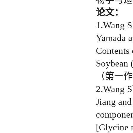
论文：
1.Wang S
Yamada a
Contents 
Soybean (
（第一作者,
2.Wang S
Jiang and
component
[Glycine 