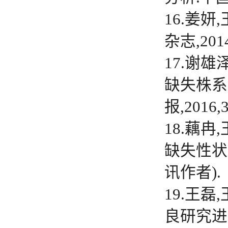
16.姜
杂志,2014,
17.谢雄
缺失株系
报,2016,
18.藕冉
缺失性状遗
讯作者).
19.王
良研究进展