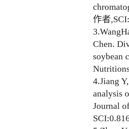
chromato
作者,SCI:
3.WangHa
Chen. Div
soybean c
Nutritio
4.Jiang Y
analysis 
Journal 
SCI:0.81