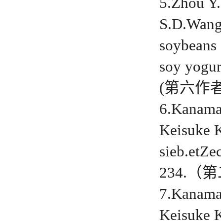
5.Zhou Y.
S.D.Wang.
soybeans 
soy yogur
(第六作者, 
6.Kanama
Keisuke K
sieb.etZe
234.（第
7.Kanama
Keisuke K