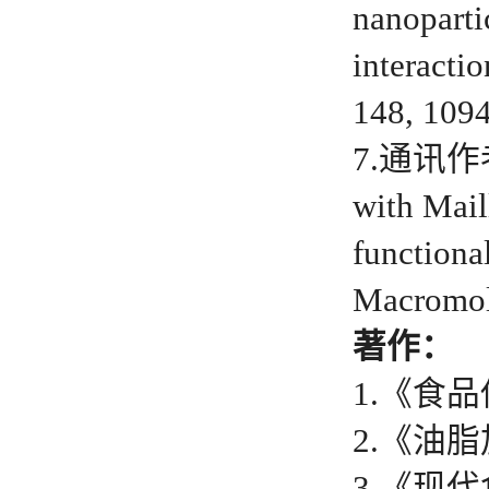
nanoparti
interacti
148, 10
7.通讯作者：E
with Mail
functional
Macromol
著作：
1.《食
2.《油
3.《现