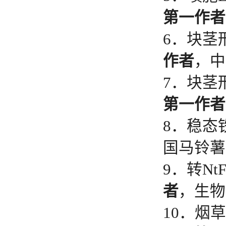
第一作者
6．块茎
作者
，中
7．块茎
第一作者
8．稳态
国马铃薯大
9．转Nt
者
，生物技
10．烟