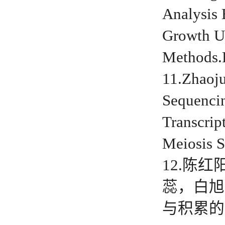
Analysis 
Growth Un
Methods.
11.Zhaoj
Sequencin
Transcrip
Meiosis S
12.陈红
蕊，白旭
与积累的