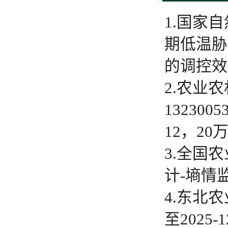
1.国家
期低温胁
的调控效应
2.农业
13230
12，2
3.全国
计-墒情监
4.东北
至2025