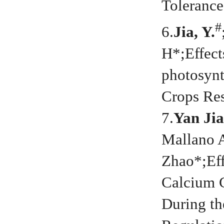
Tolerance
#
6.
Jia, Y.
H*;Effect
photosynt
Crops Re
7.
Yan Jia
Mallano A
Zhao*;Eff
Calcium C
During th