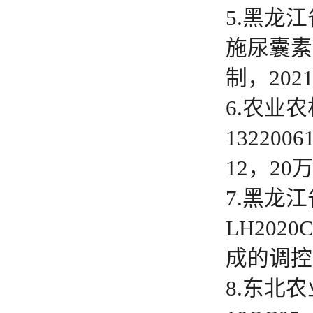
5.黑龙
施尿囊素
制，202
6.农业
13220
12，2
7.黑龙
LH202
成的调控效
8.东北