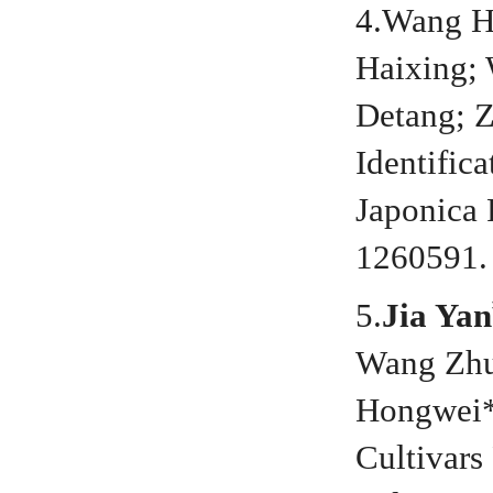
4.Wang 
Haixing;
Detang; 
Identific
Japonica R
1260591.
5.
Jia Yan
Wang Zhu
Hongwei*;
Cultivars