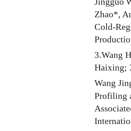
Jingguo 
Zhao*, An
Cold-Regi
Producti
3.Wang 
Haixing; 
Wang Jin
Profiling
Associate
Internati