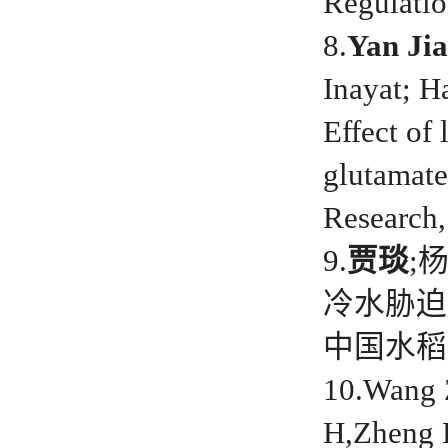
Regulati
8.
Yan Jia
Inayat; H
Effect of
glutamate
Research
9.
贾琰
;
冷水胁迫
中国水稻
10.Wang 
H,Zheng 