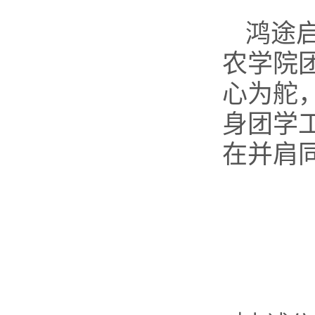
鸿途
农学院
心为舵
身团学
在并肩