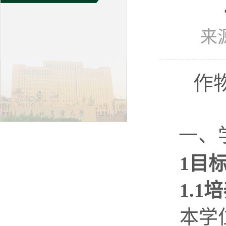
来
作
一、
1
目
1.1
培
本学