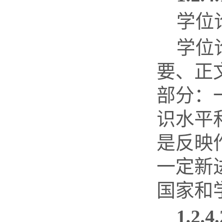
学位
学位
要、正
部分：
识水平
是反映
一定新
国家和
1.2.4.