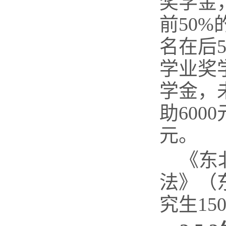
奖学金
前
50%
名在后
学业奖
学金，
助
6000
元。
《东
法》（
究生
15