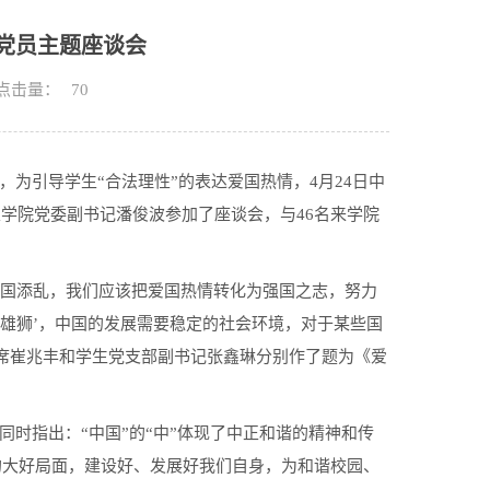
生党员主题座谈会
点击量：
70
为引导学生“合法理性”的表达爱国热情，4月24日中
学院党委副书记潘俊波参加了座谈会，与46名来学院
祖国添乱，我们应该把爱国热情转化为强国之志，努力
‘雄狮’，中国的发展需要稳定的社会环境，对于某些国
席崔兆丰和学生党支部副书记张鑫琳分别作了题为《爱
时指出：“中国”的“中”体现了中正和谐的精神和传
的大好局面，建设好、发展好我们自身，为和谐校园、