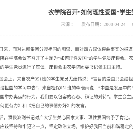
农学院召开“如何理性爱国”学
来源 ：
发布日期：2008-04-24
来，面对达赖集团分裂祖国的图谋，面对四方媒体歪曲事实的报道，
院在学院会议室召开了主题为“如何理性爱国”的学生党员座谈会。农
级的学生党员进行了座谈。座谈会由农学院团委书记张卫国主持。
会上，来自农产051班的学生党员尤建伟说：“盲目的爱国只会给
设祖国的学习中去”；来自植保051班的李晓雨说：“中国是发展中的
国举办奥运的行为，我们要以包容的心态、辩证的对待”。学生会主
如何更有力》和《把自己的事情办好》的发言。
，潘俊波副书记对广大学生关心国家大事、理性爱国给予了肯定。同
应该坚持和牢记这一点，坚定政治立场，维护好我国当前和谐稳定