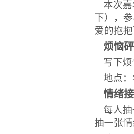
本次嘉
下），参
爱的抱抱
烦恼砰
写下烦
地点：
情绪接
每人抽
抽一张情