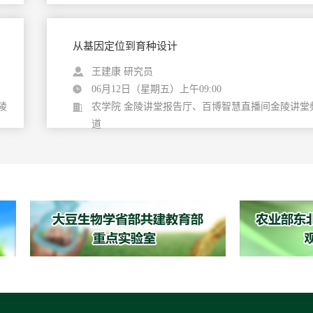
从基因定位到育种设计
王建康 研究员
06月12日（星期五）上午09:00
陵
农学院 金陵讲堂报告厅、百博智慧直播间金陵讲堂
道