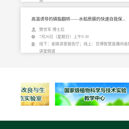
道
高温诱导的磷脂翻转——水稻质膜的快速自我保...
樊世军 博士后
7月26日（星期日）上午9:30
线下：金陵讲堂报告厅；线上：百博智慧直播间金
讲堂频道