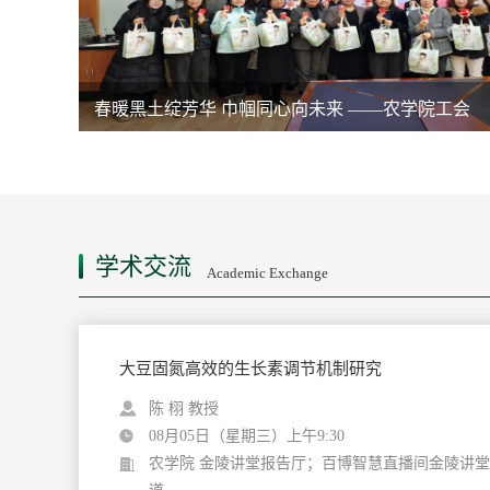
黑龙江省农业农村厅种业管理处、种业中心到我校
开...
《大国粮仓——金陵现代产业》课程启动首批25位
北大荒农垦集团宝泉岭分公司到访农学院共推智慧
春暖黑土绽芳华 巾帼同心向未来 ——农学院工会
产...
农...
开...
学术交流
Academic Exchange
大豆固氮高效的生长素调节机制研究
陈 栩 教授
08月05日（星期三）上午9:30
农学院 金陵讲堂报告厅；百博智慧直播间金陵讲