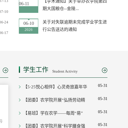
07-13
【学术通知】关于举办农学院第四
06-11
2026
期大国粮仓--金陵...
07-10
关于对失联逾期未完成学业学生进
06-24
06-10
行公告送达的通知
2026
06-17
学生工作
Student Activity
05-31
【5·25悦心相伴】心灵奇旅嘉年华
欢…
05-31
【团委】农学院开展“弘扬劳动精
神…
05-31
【易班】学在农学——每周“易”
文…
与
05-31
【团委】农学院开展“科学膳食强